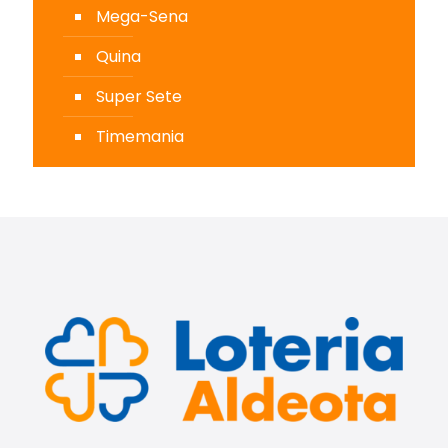
Mega-Sena
Quina
Super Sete
Timemania