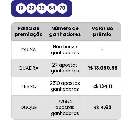
19
29
35
64
78
Faixa de
Número de
Valor do
premiação
ganhadores
prêmio
Não houve
QUINA
-
ganhadores
27 apostas
QUADRA
R$
13.090,95
ganhadoras
2510 apostas
TERNO
R$
134,11
ganhadoras
72684
DUQUE
apostas
R$
4,63
ganhadoras