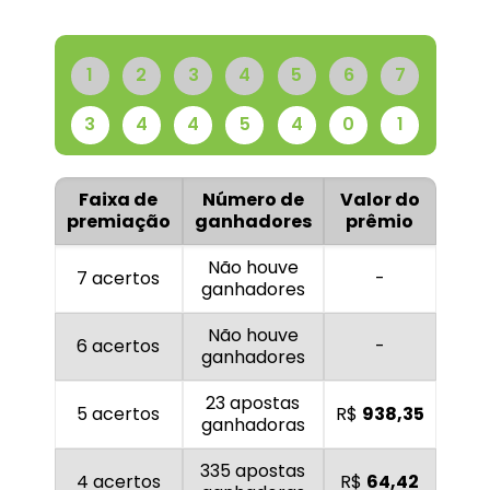
1
2
3
4
5
6
7
3
4
4
5
4
0
1
Faixa de
Número de
Valor do
premiação
ganhadores
prêmio
Não houve
7 acertos
-
ganhadores
Não houve
6 acertos
-
ganhadores
23 apostas
5 acertos
R$
938,35
ganhadoras
335 apostas
4 acertos
R$
64,42