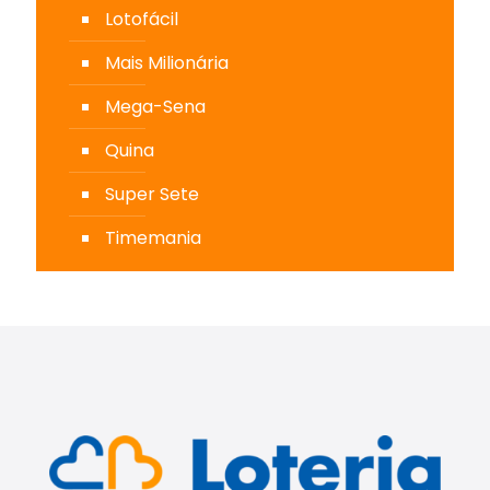
Lotofácil
Mais Milionária
Mega-Sena
Quina
Super Sete
Timemania