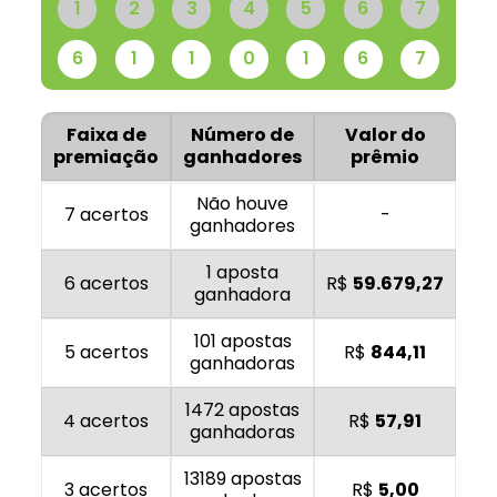
1
2
3
4
5
6
7
6
1
1
0
1
6
7
Faixa de
Número de
Valor do
premiação
ganhadores
prêmio
Não houve
7 acertos
-
ganhadores
1 aposta
6 acertos
R$
59.679,27
ganhadora
101 apostas
5 acertos
R$
844,11
ganhadoras
1472 apostas
4 acertos
R$
57,91
ganhadoras
13189 apostas
3 acertos
R$
5,00