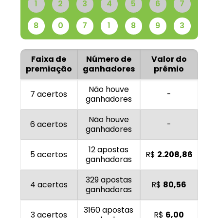
1
2
3
4
5
6
7
8
0
7
1
8
9
3
Faixa de
Número de
Valor do
premiação
ganhadores
prêmio
Não houve
7 acertos
-
ganhadores
Não houve
6 acertos
-
ganhadores
12 apostas
5 acertos
R$
2.208,86
ganhadoras
329 apostas
4 acertos
R$
80,56
ganhadoras
3160 apostas
3 acertos
R$
6,00