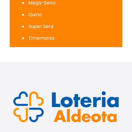
Mega-Sena
Quina
Super Sete
Timemania