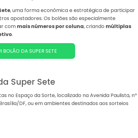
Sete
, uma forma econômica e estratégica de participar
tros apostadores. Os bolões são especialmente
tar com
mais números por coluna
, criando
múltiplas
etivo
.
I BOLÃO DA SUPER SETE
 da Super Sete
as no Espaço da Sorte, localizado na Avenida Paulista, nº
Brasília/DF, ou em ambientes destinados aos sorteios