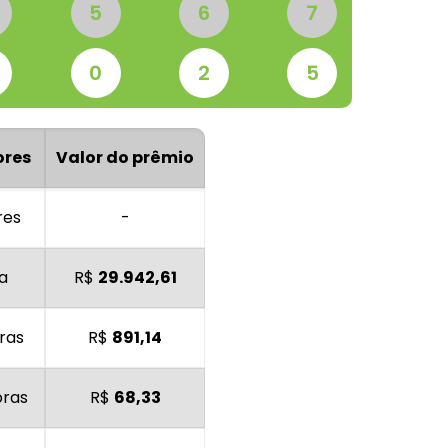
5
6
7
0
2
5
ores
Valor do prêmio
res
-
a
R$
29.942,61
ras
R$
891,14
oras
R$
68,33