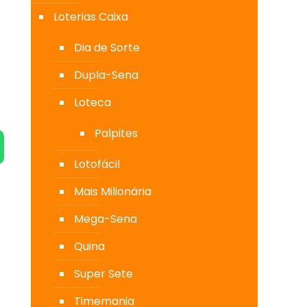
Loterias Caixa
Dia de Sorte
Dupla-Sena
Loteca
Palpites
Lotofácil
Mais Milionária
Mega-Sena
Quina
Super Sete
Timemania