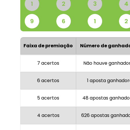
1
2
3
4
9
6
1
2
Faixa de premiação
Número de ganhad
7 acertos
Não houve ganhado
6 acertos
1 aposta ganhador
5 acertos
48 apostas ganhado
4 acertos
626 apostas ganhad