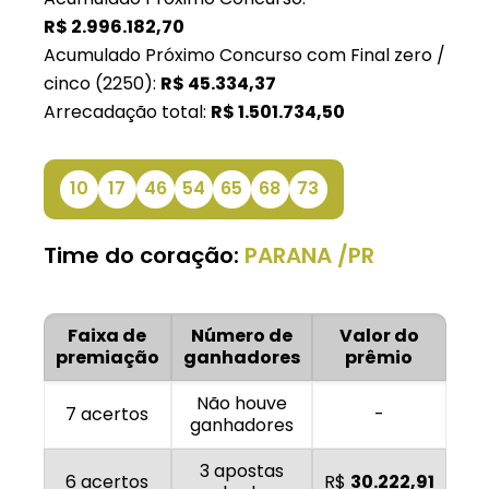
R$
2.996.182,70
Acumulado Próximo Concurso com Final zero /
cinco (2250):
R$
45.334,37
Arrecadação total:
R$
1.501.734,50
10
17
46
54
65
68
73
Time do coração:
PARANA /PR
Faixa de
Número de
Valor do
premiação
ganhadores
prêmio
Não houve
7 acertos
-
ganhadores
3 apostas
6 acertos
R$
30.222,91