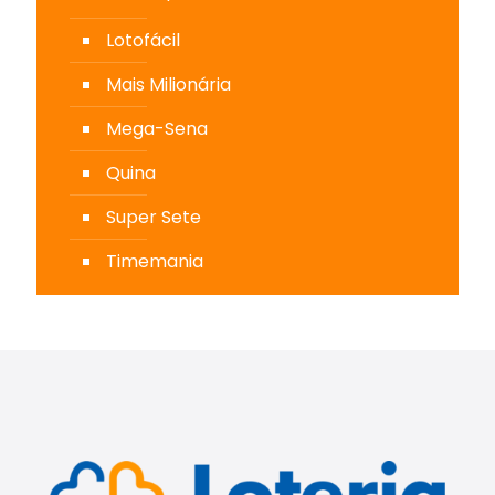
Lotofácil
Mais Milionária
Mega-Sena
Quina
Super Sete
Timemania