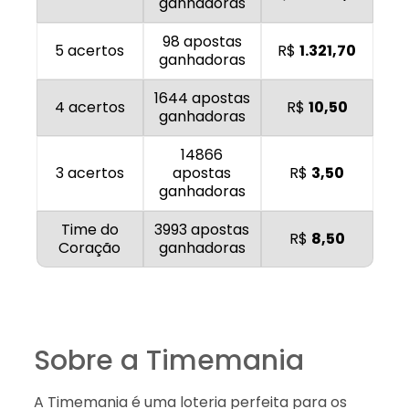
ganhadoras
98 apostas
5 acertos
R$
1.321,70
ganhadoras
1644 apostas
4 acertos
R$
10,50
ganhadoras
14866
3 acertos
apostas
R$
3,50
ganhadoras
Time do
3993 apostas
R$
8,50
Coração
ganhadoras
Sobre a Timemania
A Timemania é uma loteria perfeita para os