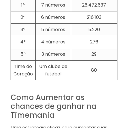
1º
7 números
26.472.637
2º
6 números
216.103
3º
5 números
5.220
4º
4 números
276
5º
3 números
29
Time do
Um clube de
80
Coração
futebol
Como Aumentar as
chances de ganhar na
Timemania
Uma estratégia eficaz para aumentar suas