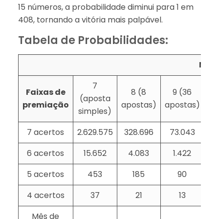
15 números, a probabilidade diminui para 1 em
408, tornando a vitória mais palpável.
Tabela de Probabilidades:
Núme
7
Faixas de
8 (8
9 (36
1
(aposta
premiação
apostas)
apostas)
ap
simples)
7 acertos
2.629.575
328.696
73.043
6 acertos
15.652
4.083
1.422
5 acertos
453
185
90
4 acertos
37
21
13
Mês de