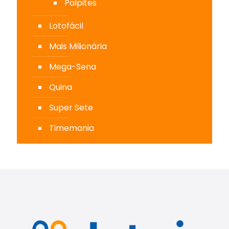
Palpites
Lotofácil
Mais Milionária
Mega-Sena
Quina
Super Sete
Timemania