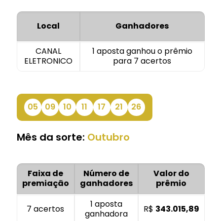
Local
Ganhadores
CANAL
1 aposta ganhou o prêmio
ELETRONICO
para 7 acertos
05
09
10
11
17
21
26
Mês da sorte:
Outubro
Faixa de
Número de
Valor do
premiação
ganhadores
prêmio
1 aposta
7 acertos
R$
343.015,89
ganhadora