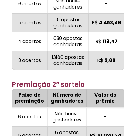
Não houve
6 acertos
-
ganhadores
15 apostas
5 acertos
R$
4.453,48
ganhadoras
639 apostas
4 acertos
R$
119,47
ganhadoras
13180 apostas
3 acertos
R$
2,89
ganhadoras
Premiação 2º sorteio
Faixa de
Número de
Valor do
premiação
ganhadores
prêmio
Não houve
6 acertos
-
ganhadores
6 apostas
5 acertos
R$
10.020,34