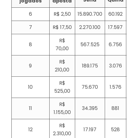
jogados
aposta
6
R$ 2,50
15.890.700
60.192
1
7
R$ 17,50
2.270.100
17.597
5
R$
8
567.525
6.756
2
70,00
R$
9
189.175
3.076
1
210,00
R$
10
75.670
1.576
525,00
R$
11
34.395
881
1.155,00
R$
12
17.197
528
2.310,00