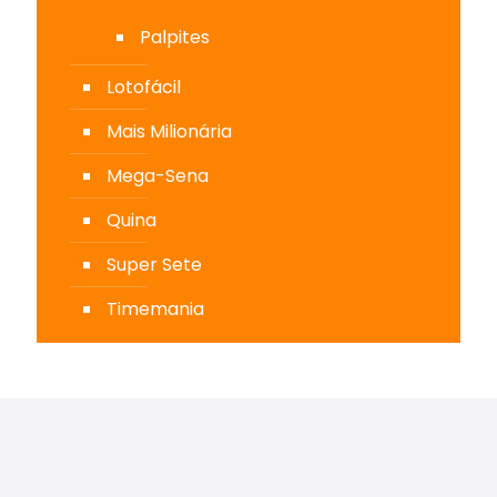
Palpites
Lotofácil
Mais Milionária
Mega-Sena
Quina
Super Sete
Timemania