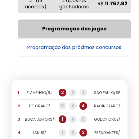
2º (13
2 apostas
R$
11.767,92
acertos)
ganhadoras
Programação dos jogos
Programação dos próximos concursos
2
X
1
1
FLAMENGO/RJ
SAO PAULO/SP
0
X
4
2
BELGRANO/
RACING/ARG/
1
X
0
3
BOCA JUNIORS/
GODOY CRUZ/
1
X
2
4
LANUS/
ESTUDIANTES/