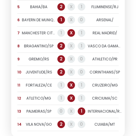
2
X
1
5
BAHIA/BA
FLUMINENSE/RJ
1
X
0
6
BAYERN DE MUNIQUE/
ARSENAL/
1
X
1
7
MANCHESTER CITY/
REAL MADRID/
2
X
1
8
BRAGANTINO/SP
VASCO DA GAMA/RJ
2
X
0
9
GREMIO/RS
ATHLETICO/PR
2
X
0
10
JUVENTUDE/RS
CORINTHIANS/SP
1
X
1
11
FORTALEZA/CE
CRUZEIRO/MG
1
X
1
12
ATLETICO/MG
CRICIUMA/SC
0
X
1
13
PALMEIRAS/SP
INTERNACIONAL/RS
2
X
0
14
VILA NOVA/GO
CUIABA/MT