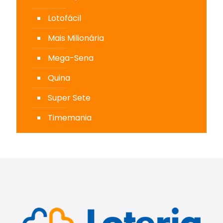
Lotofácil
Mais Milionária
Mega-Sena
Quina
Super Sete
Timemania