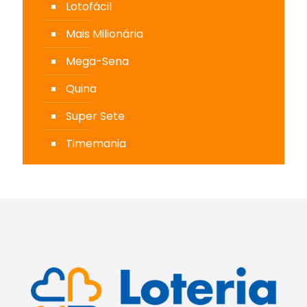
Lotofácil
Mais Milionária
Mega-Sena
Quina
Super Sete
Timemania