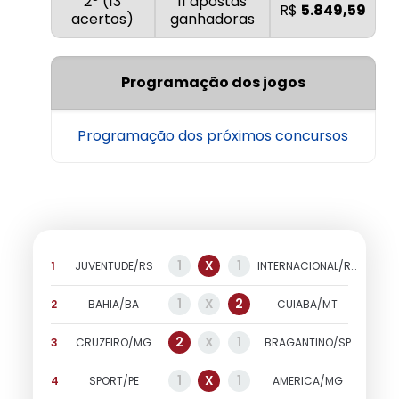
2º (13
11 apostas
R$
5.849,59
acertos)
ganhadoras
Programação dos jogos
Programação dos próximos concursos
1
X
1
1
JUVENTUDE/RS
INTERNACIONAL/RS
1
X
2
2
BAHIA/BA
CUIABA/MT
2
X
1
3
CRUZEIRO/MG
BRAGANTINO/SP
1
X
1
4
SPORT/PE
AMERICA/MG