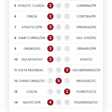
2
X
1
5
ATHLETIC CLUB/MG
LONDRINA/PR
2
X
1
6
CRB/AL
CORITIBA/PR
3
X
0
7
ATHLETICO/PR
YPIRANGA/RS
2
X
0
8
SAMP CORREA/MA
SAO JOSE/RS
3
X
1
9
GREMIO/RS
OPERARIO/PR
2
X
1
10
VILA NOVA/GO
AVAI/SC
1
X
3
11
VOLTA REDONDA/RJ
SAO BERNARDO/SP
1
X
1
12
CHAPECOENSE/SC
BRUSQUE/SC
1
X
2
13
CSA/AL
FLORESTA/CE
4
X
0
14
NAUTICO/PE
FIGUEIRENSE/SC