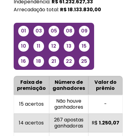
Independência:
R$
61.232.627,33
Arrecadação total:
R$
18.133.830,00
01
03
05
08
09
10
11
12
13
15
16
18
21
22
25
Faixa de
Número de
Valor do
premiação
ganhadores
prêmio
Não houve
15 acertos
-
ganhadores
267 apostas
14 acertos
R$
1.250,07
ganhadoras