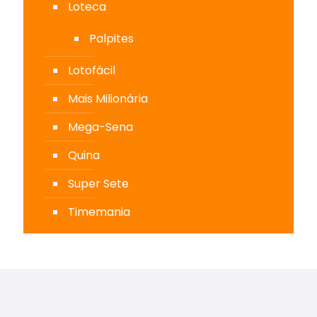
Loteca
Palpites
Lotofácil
Mais Milionária
Mega-Sena
Quina
Super Sete
Timemania