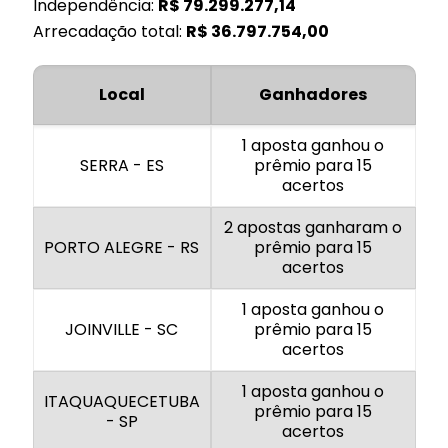
Independência:
R$
79.299.277,14
Arrecadação total:
R$
36.797.754,00
Local
Ganhadores
1 aposta ganhou o
SERRA - ES
prêmio para 15
acertos
2 apostas ganharam o
PORTO ALEGRE - RS
prêmio para 15
acertos
1 aposta ganhou o
JOINVILLE - SC
prêmio para 15
acertos
1 aposta ganhou o
ITAQUAQUECETUBA
prêmio para 15
- SP
acertos