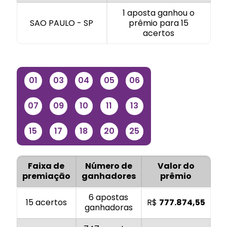
1 aposta ganhou o
SAO PAULO - SP
prêmio para 15
acertos
01
03
04
05
06
07
09
10
11
13
15
17
18
20
25
Faixa de
Número de
Valor do
premiação
ganhadores
prêmio
6 apostas
15 acertos
R$
777.874,55
ganhadoras