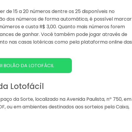
her de 15 a 20 números dentre os 25 disponíveis no
eção dos números de forma automática, é possível marcar
5 números e custa R$ 3,00. Quanto mais números forem
 chances de ganhar. Você também pode jogar através de
anto nas casas lotéricas como pela plataforma online da
I BOLÃO DA LOTOFÁCIL
da Lotofácil
aço da Sorte, localizado na Avenida Paulista, nº 750, em
/DF, ou em ambientes destinados aos sorteios pela Caixa,