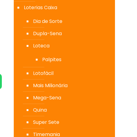
Loterias Caixa
Dia de Sorte
Dupla-Sena
Loteca
Palpites
Lotofácil
Mais Milionária
Mega-Sena
Quina
Super Sete
Timemania