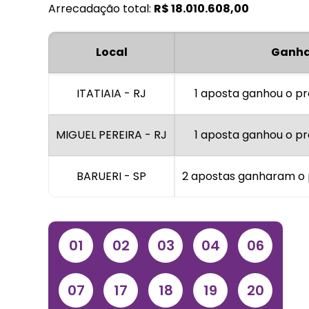
Arrecadação total:
R$
18.010.608,00
Local
Ganha
ITATIAIA - RJ
1 aposta ganhou o pr
MIGUEL PEREIRA - RJ
1 aposta ganhou o pr
BARUERI - SP
2 apostas ganharam o 
01
02
03
04
06
07
17
18
19
20