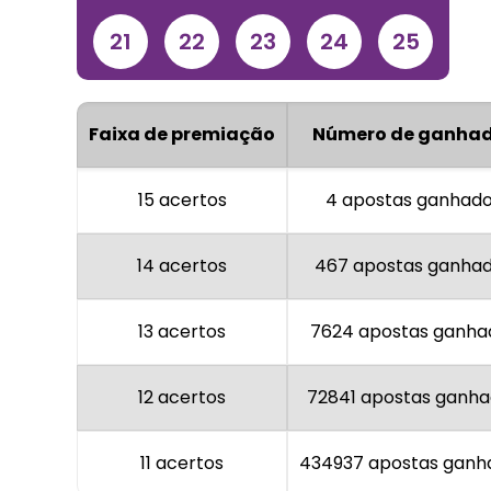
21
22
23
24
25
Faixa de premiação
Número de ganhad
15 acertos
4 apostas ganhad
14 acertos
467 apostas ganha
13 acertos
7624 apostas ganha
12 acertos
72841 apostas ganh
11 acertos
434937 apostas ganh