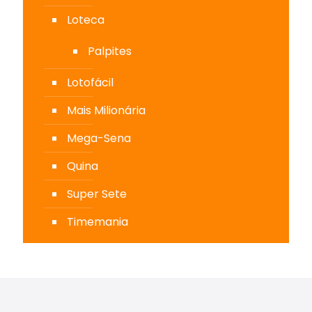
Loteca
Palpites
Lotofácil
Mais Milionária
Mega-Sena
Quina
Super Sete
Timemania