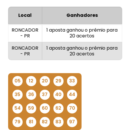
Local
Ganhadores
RONCADOR
1 aposta ganhou o prêmio para
- PR
20 acertos
RONCADOR
1 aposta ganhou o prêmio para
- PR
20 acertos
05
12
20
29
33
35
36
37
40
44
54
59
60
62
70
79
81
82
83
97