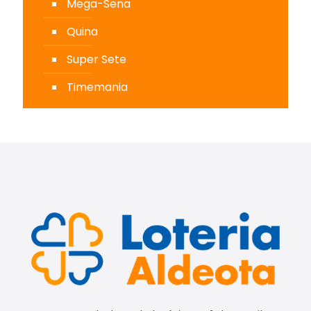
Mega-Sena
Quina
Super Sete
Timemania