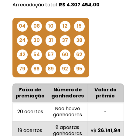
Arrecadação total:
R$
4.307.454,00
04
08
10
12
15
24
30
31
37
38
42
54
57
60
62
79
86
89
92
95
Faixa de
Número de
Valor do
premiação
ganhadores
prêmio
Não houve
20 acertos
-
ganhadores
8 apostas
19 acertos
R$
26.141,94
ganhadoras