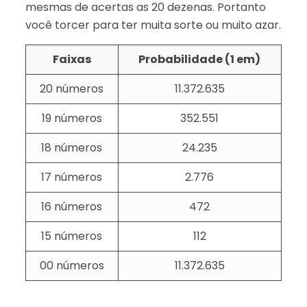
mesmas de acertas as 20 dezenas. Portanto
você torcer para ter muita sorte ou muito azar.
Faixas
Probabilidade (1 em)
20 números
11.372.635
19 números
352.551
18 números
24.235
17 números
2.776
16 números
472
15 números
112
00 números
11.372.635