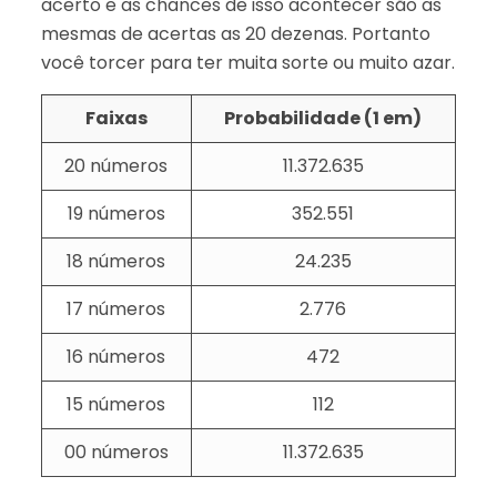
acerto e as chances de isso acontecer são as
mesmas de acertas as 20 dezenas. Portanto
você torcer para ter muita sorte ou muito azar.
Faixas
Probabilidade (1 em)
20 números
11.372.635
19 números
352.551
18 números
24.235
17 números
2.776
16 números
472
15 números
112
00 números
11.372.635