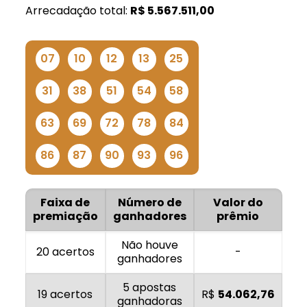
Arrecadação total:
R$
5.567.511,00
07
10
12
13
25
31
38
51
54
58
63
69
72
78
84
86
87
90
93
96
Faixa de
Número de
Valor do
premiação
ganhadores
prêmio
Não houve
20 acertos
-
ganhadores
5 apostas
19 acertos
R$
54.062,76
ganhadoras