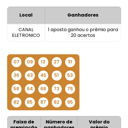
Local
Ganhadores
CANAL
1 aposta ganhou o prêmio para
ELETRONICO
20 acertos
07
09
12
27
31
36
43
45
51
53
58
64
68
73
75
82
85
87
92
95
Faixa de
Número de
Valor do
premiação
ganhadores
prêmio