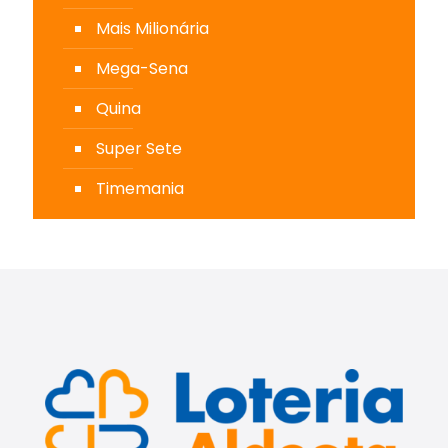
Mais Milionária
Mega-Sena
Quina
Super Sete
Timemania