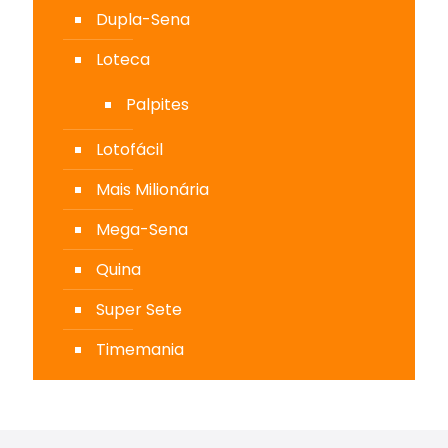
Dupla-Sena
Loteca
Palpites
Lotofácil
Mais Milionária
Mega-Sena
Quina
Super Sete
Timemania