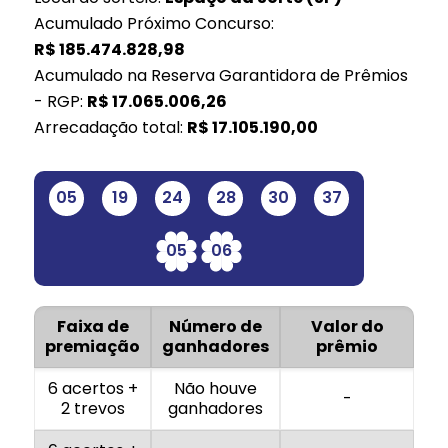
Acumulado Próximo Concurso:
R$
185.474.828,98
Acumulado na Reserva Garantidora de Prêmios
- RGP:
R$
17.065.006,26
Arrecadação total:
R$
17.105.190,00
05
19
24
28
30
37
05
06
Faixa de
Número de
Valor do
premiação
ganhadores
prêmio
6 acertos +
Não houve
-
2 trevos
ganhadores