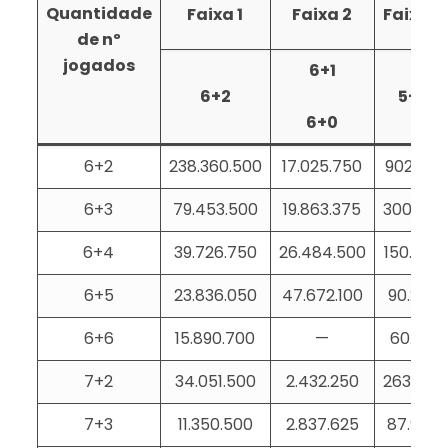
Quantidade
Faixa 1
Faixa 2
Faixa 3
de nº
jogados
6+1
6+2
5+2
6+0
6+2
238.360.500
17.025.750
902.881
6+3
79.453.500
19.863.375
300.960
6+4
39.726.750
26.484.500
150.480
6+5
23.836.050
47.672.100
90.288
6+6
15.890.700
—
60.192
7+2
34.051.500
2.432.250
263.965
7+3
11.350.500
2.837.625
87.988