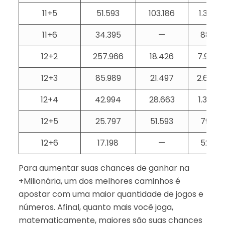
11+5
51.593
103.186
1.323
11+6
34.395
—
882
12+2
257.966
18.426
7.920
12+3
85.989
21.497
2.640
12+4
42.994
28.663
1.320
12+5
25.797
51.593
792
12+6
17.198
—
528
Para aumentar suas chances de ganhar na
+Milionária, um dos melhores caminhos é
apostar com uma maior quantidade de jogos e
números. Afinal, quanto mais você joga,
matematicamente, maiores são suas chances