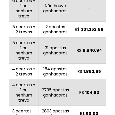
6 acertos +
1 ou
Não houve
-
nenhum
ganhadores
trevo
5 acertos +
2 apostas
R$
301.352,99
2 trevos
ganhadoras
5 acertos +
1 ou
31 apostas
R$
8.640,94
nenhum
ganhadoras
trevo
4 acertos +
154 apostas
R$
1.863,65
2 trevos
ganhadoras
4 acertos +
1 ou
2735 apostas
R$
104,93
nenhum
ganhadoras
trevo
3 acertos +
2803 apostas
R$
50,00