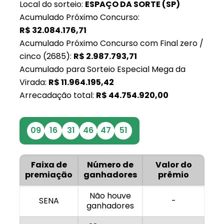
Local do sorteio:
ESPAÇO DA SORTE (SP)
Acumulado Próximo Concurso:
R$
32.084.176,71
Acumulado Próximo Concurso com Final zero /
cinco (2685):
R$
2.987.793,71
Acumulado para Sorteio Especial Mega da
Virada:
R$
11.964.195,42
Arrecadação total:
R$
44.754.920,00
09
16
31
46
47
51
Faixa de
Número de
Valor do
premiação
ganhadores
prêmio
Não houve
SENA
-
ganhadores