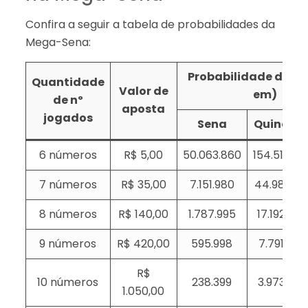
Confira a seguir a tabela de probabilidades da
Mega-Sena:
Probabilidade de ace
Quantidade
Valor de
em)
de nº
aposta
jogados
Sena
Quina
6 números
R$ 5,00
50.063.860
154.518
7 números
R$ 35,00
7.151.980
44.981
8 números
R$ 140,00
1.787.995
17.192
9 números
R$ 420,00
595.998
7.791
R$
10 números
238.399
3.973
1.050,00