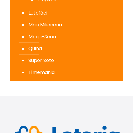
Lotofácil
Mais Milionária
Mega-Sena
Quina
Super Sete
Timemania