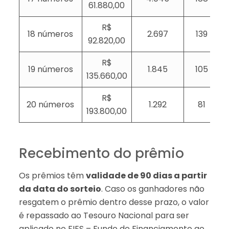
61.880,00
R$
18 números
2.697
139
92.820,00
R$
19 números
1.845
105
135.660,00
R$
20 números
1.292
81
193.800,00
Recebimento do prêmio
Os prêmios têm
validade de 90 dias a partir
da data do sorteio
. Caso os ganhadores não
resgatem o prêmio dentro desse prazo, o valor
é repassado ao Tesouro Nacional para ser
aplicado no FIES – Fundo de Financiamento ao