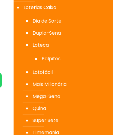
Loterias Caixa
Dia de Sorte
Dupla-Sena
Loteca
Palpites
Lotofácil
Mais Milionária
Mega-Sena
Quina
Super Sete
Timemania