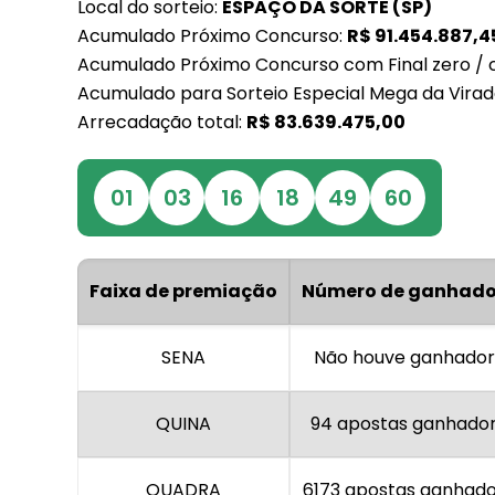
Local do sorteio:
ESPAÇO DA SORTE (SP)
Acumulado Próximo Concurso:
R$
91.454.887,4
Acumulado Próximo Concurso com Final zero / 
Acumulado para Sorteio Especial Mega da Virad
Arrecadação total:
R$
83.639.475,00
01
03
16
18
49
60
Faixa de premiação
Número de ganhado
SENA
Não houve ganhador
QUINA
94 apostas ganhado
QUADRA
6173 apostas ganhad