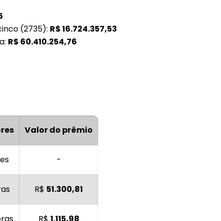
5
cinco (2735):
R$
16.724.357,53
a:
R$
60.410.254,76
res
Valor do prêmio
es
-
ras
R$
51.300,81
oras
R$
1.115,98