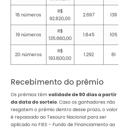
R$
18 números
2.697
139
92.820,00
R$
19 números
1.845
105
135.660,00
R$
20 números
1.292
81
193.800,00
Recebimento do prêmio
Os prêmios têm
validade de 90 dias a partir
da data do sorteio
. Caso os ganhadores não
resgatem o prêmio dentro desse prazo, o valor
é repassado ao Tesouro Nacional para ser
aplicado no FIES – Fundo de Financiamento ao