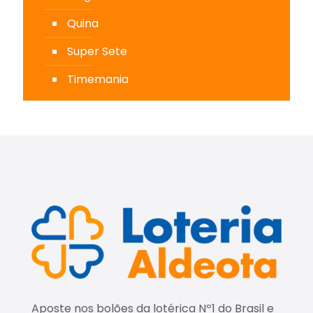
Quina
Super Sete
Timemania
Aposte nos bolões da lotérica Nº1 do Brasil e