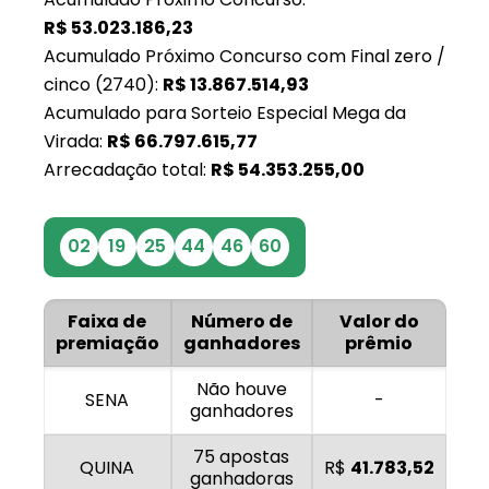
R$
53.023.186,23
Acumulado Próximo Concurso com Final zero /
cinco (2740):
R$
13.867.514,93
Acumulado para Sorteio Especial Mega da
Virada:
R$
66.797.615,77
Arrecadação total:
R$
54.353.255,00
02
19
25
44
46
60
Faixa de
Número de
Valor do
premiação
ganhadores
prêmio
Não houve
SENA
-
ganhadores
75 apostas
QUINA
R$
41.783,52
ganhadoras