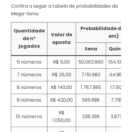
Confira a seguir a tabela de probabilidades da
Mega-Sena:
Probabilidade de ace
Quantidade
Valor de
em)
de nº
aposta
jogados
Sena
Quina
6 números
R$ 5,00
50.063.860
154.518
7 números
R$ 35,00
7.151.980
44.981
8 números
R$ 140,00
1.787.995
17.192
9 números
R$ 420,00
595.998
7.791
R$
10 números
238.399
3.973
1.050,00