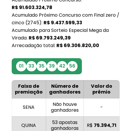
R$
91.603.324,78
Acumulado Próximo Concurso com Final zero /
cinco (2745):
R$
9.437.599,33
Acumulado para Sorteio Especial Mega da
Virada:
R$
69.793.249,39
Arrecadação total:
R$
69.306.820,00
01
33
35
39
42
56
Faixa de
Número de
Valor do
premiação
ganhadores
prêmio
Não houve
SENA
-
ganhadores
53 apostas
QUINA
R$
75.394,71
ganhadoras