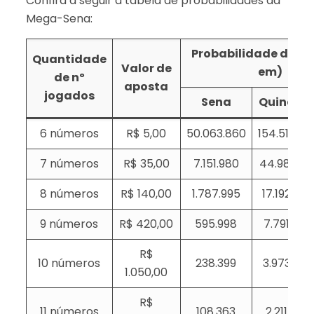
Confira a seguir a tabela de probabilidades da
Mega-Sena:
Probabilidade de ace
Quantidade
Valor de
em)
de nº
aposta
jogados
Sena
Quina
6 números
R$ 5,00
50.063.860
154.518
7 números
R$ 35,00
7.151.980
44.981
8 números
R$ 140,00
1.787.995
17.192
9 números
R$ 420,00
595.998
7.791
R$
10 números
238.399
3.973
1.050,00
R$
11 números
108.363
2.211