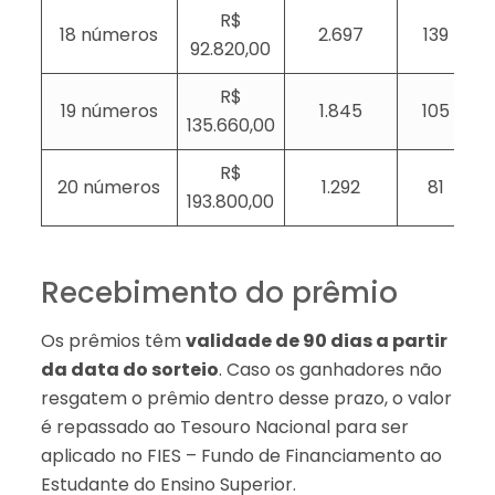
R$
18 números
2.697
139
92.820,00
R$
19 números
1.845
105
135.660,00
R$
20 números
1.292
81
193.800,00
Recebimento do prêmio
Os prêmios têm
validade de 90 dias a partir
da data do sorteio
. Caso os ganhadores não
resgatem o prêmio dentro desse prazo, o valor
é repassado ao Tesouro Nacional para ser
aplicado no FIES – Fundo de Financiamento ao
Estudante do Ensino Superior.