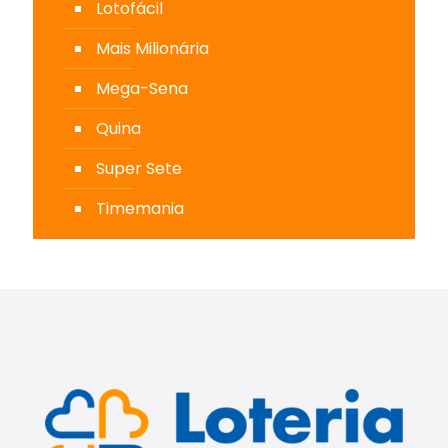
Lotofácil
Mais Milionária
Mega-Sena
Quina
Super Sete
Timemania