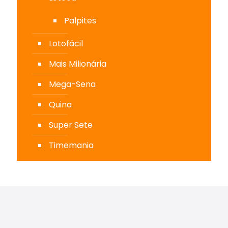
Palpites
Lotofácil
Mais Milionária
Mega-Sena
Quina
Super Sete
Timemania