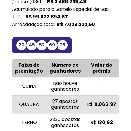
/ cinco (6385):
R$
3.486.259,49
Acumulado para o Sorteio Especial de São
João:
R$
99.022.894,67
Arrecadação total:
R$
7.039.232,50
20
45
52
69
78
Faixa de
Número de
Valor do
premiação
ganhadores
prêmio
Não houve
QUINA
-
ganhadores
27 apostas
QUADRA
R$
11.866,97
ganhadoras
2336 apostas
TERNO
R$
130,62
ganhadoras