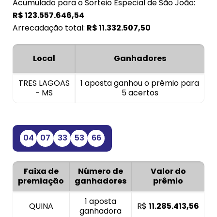
Acumulado para o Sorteio Especial de São João:
R$
123.557.646,54
Arrecadação total:
R$
11.332.507,50
Local
Ganhadores
TRES LAGOAS
1 aposta ganhou o prêmio para
- MS
5 acertos
04
07
33
53
66
Faixa de
Número de
Valor do
premiação
ganhadores
prêmio
1 aposta
QUINA
R$
11.285.413,56
ganhadora