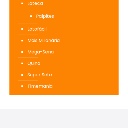
Loteca
Palpites
Lotofácil
Mais Milionária
Mega-Sena
Quina
Super Sete
Timemania