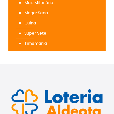
Mais Milionária
Mega-Sena
Quina
Super Sete
Timemania