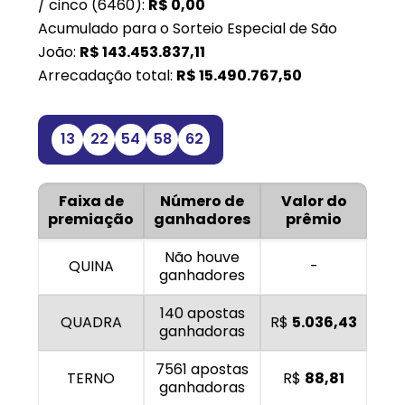
/ cinco (6460):
R$
0,00
Acumulado para o Sorteio Especial de São
João:
R$
143.453.837,11
Arrecadação total:
R$
15.490.767,50
13
22
54
58
62
Faixa de
Número de
Valor do
premiação
ganhadores
prêmio
Não houve
QUINA
-
ganhadores
140 apostas
QUADRA
R$
5.036,43
ganhadoras
7561 apostas
TERNO
R$
88,81
ganhadoras