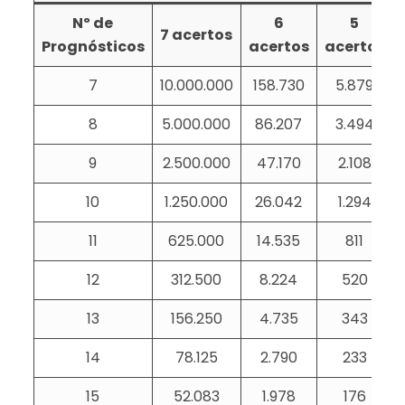
Nº de
6
5
7 acertos
Prognósticos
acertos
acertos
7
10.000.000
158.730
5.879
8
5.000.000
86.207
3.494
9
2.500.000
47.170
2.108
10
1.250.000
26.042
1.294
11
625.000
14.535
811
12
312.500
8.224
520
13
156.250
4.735
343
14
78.125
2.790
233
15
52.083
1.978
176