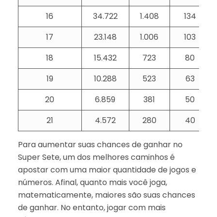
16
34.722
1.408
134
17
23.148
1.006
103
18
15.432
723
80
19
10.288
523
63
20
6.859
381
50
21
4.572
280
40
Para aumentar suas chances de ganhar no
Super Sete, um dos melhores caminhos é
apostar com uma maior quantidade de jogos e
números. Afinal, quanto mais você joga,
matematicamente, maiores são suas chances
de ganhar. No entanto, jogar com mais