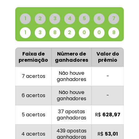
1
2
3
4
5
6
7
1
3
8
2
0
0
8
Faixa de
Número de
Valor do
premiação
ganhadores
prêmio
Não houve
7 acertos
-
ganhadores
Não houve
6 acertos
-
ganhadores
37 apostas
5 acertos
R$
628,97
ganhadoras
439 apostas
4 acertos
R$
53,01
ganhadoras