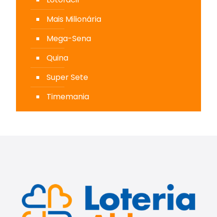
Mais Milionária
Mega-Sena
Quina
Super Sete
Timemania