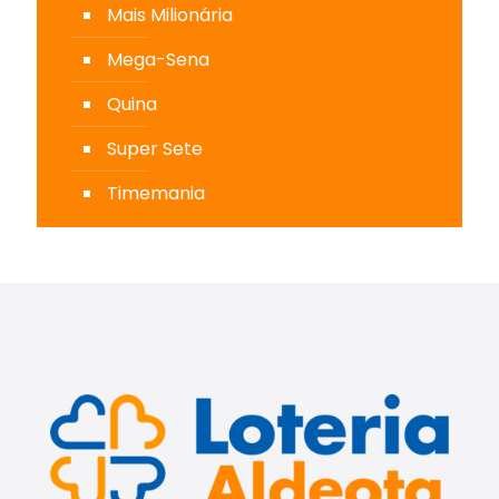
Mais Milionária
Mega-Sena
Quina
Super Sete
Timemania