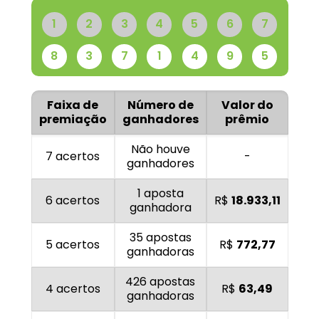
1
2
3
4
5
6
7
8
3
7
1
4
9
5
Faixa de
Número de
Valor do
premiação
ganhadores
prêmio
Não houve
7 acertos
-
ganhadores
1 aposta
6 acertos
R$
18.933,11
ganhadora
35 apostas
5 acertos
R$
772,77
ganhadoras
426 apostas
4 acertos
R$
63,49
ganhadoras