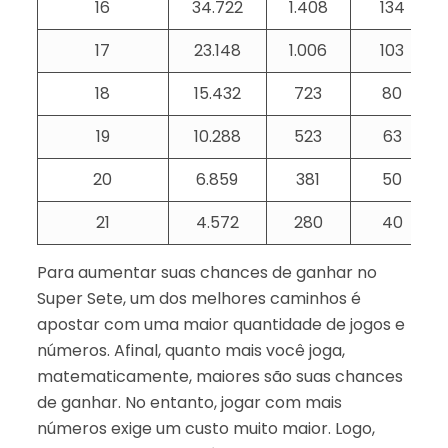
16
34.722
1.408
134
17
23.148
1.006
103
18
15.432
723
80
19
10.288
523
63
20
6.859
381
50
21
4.572
280
40
Para aumentar suas chances de ganhar no
Super Sete, um dos melhores caminhos é
apostar com uma maior quantidade de jogos e
números. Afinal, quanto mais você joga,
matematicamente, maiores são suas chances
de ganhar. No entanto, jogar com mais
números exige um custo muito maior. Logo,