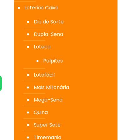
Loterias Caixa
Dia de Sorte
Dupla-Sena
Loteca
Palpites
Lotofácil
Mais Milionária
Mega-Sena
Quina
Super Sete
Timemania