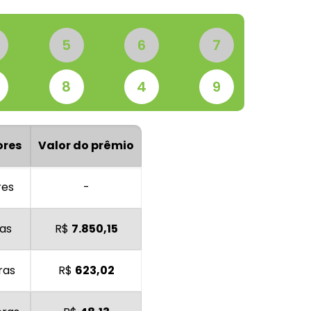
5
6
7
8
4
9
ores
Valor do prêmio
res
-
as
R$
7.850,15
ras
R$
623,02