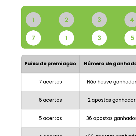
1
2
3
4
7
1
3
5
Faixa de premiação
Número de ganhad
7 acertos
Não houve ganhado
6 acertos
2 apostas ganhador
5 acertos
36 apostas ganhado