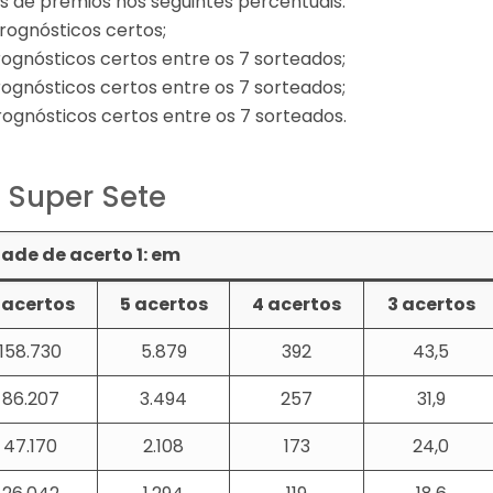
as de prêmios nos seguintes percentuais:
rognósticos certos;
ognósticos certos entre os 7 sorteados;
ognósticos certos entre os 7 sorteados;
ognósticos certos entre os 7 sorteados.
 Super Sete
ade de acerto 1: em
 acertos
5 acertos
4 acertos
3 acertos
158.730
5.879
392
43,5
86.207
3.494
257
31,9
47.170
2.108
173
24,0