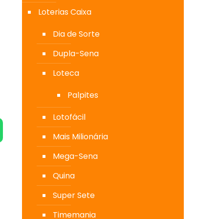
Loterias Caixa
Dia de Sorte
Dupla-Sena
Loteca
Palpites
Lotofácil
Mais Milionária
Mega-Sena
Quina
Super Sete
Timemania