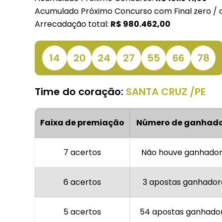
Acumulado Próximo Concurso com Final zero / 
Arrecadação total:
R$
980.462,00
14
20
24
27
55
66
78
Time do coração:
SANTA CRUZ /PE
Faixa de premiação
Número de ganhado
7 acertos
Não houve ganhado
6 acertos
3 apostas ganhador
5 acertos
54 apostas ganhado