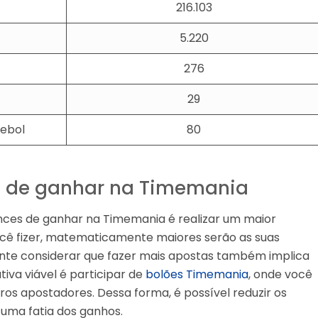
216.103
5.220
276
29
tebol
80
 de ganhar na Timemania
nces de ganhar na Timemania é realizar um maior
você fizer, matematicamente maiores serão as suas
tante considerar que fazer mais apostas também implica
iva viável é participar de
bolões Timemania
, onde você
os apostadores. Dessa forma, é possível reduzir os
r uma fatia dos ganhos.