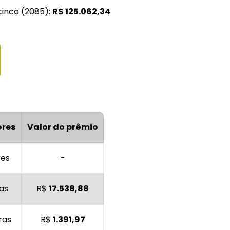
cinco (2085):
R$
125.062,34
res
Valor do prêmio
res
-
as
R$
17.538,88
ras
R$
1.391,97