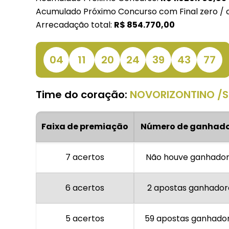
Acumulado Próximo Concurso com Final zero / 
Arrecadação total:
R$
854.770,00
04
11
20
24
39
43
77
Time do coração:
NOVORIZONTINO /S
Faixa de premiação
Número de ganhado
7 acertos
Não houve ganhado
6 acertos
2 apostas ganhador
5 acertos
59 apostas ganhado