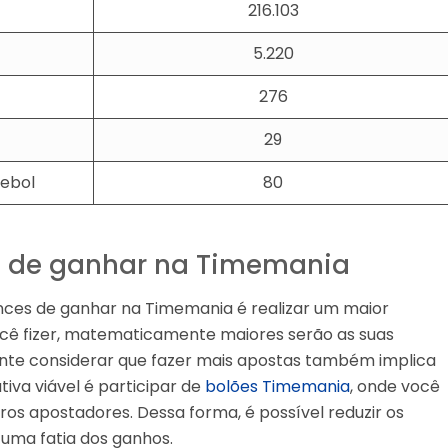
216.103
5.220
276
29
tebol
80
 de ganhar na Timemania
nces de ganhar na Timemania é realizar um maior
você fizer, matematicamente maiores serão as suas
tante considerar que fazer mais apostas também implica
iva viável é participar de
bolões Timemania
, onde você
os apostadores. Dessa forma, é possível reduzir os
r uma fatia dos ganhos.