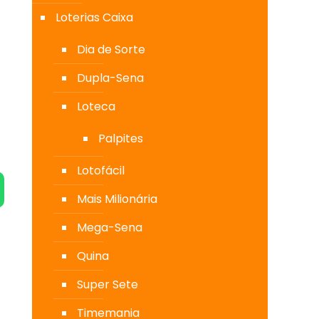
Loterias Caixa
Dia de Sorte
Dupla-Sena
Loteca
Palpites
Lotofácil
Mais Milionária
Mega-Sena
Quina
Super Sete
Timemania