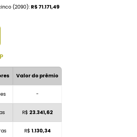
cinco (2090):
R$
71.171,49
P
res
Valor do prêmio
res
-
as
R$
23.341,62
ras
R$
1.130,34