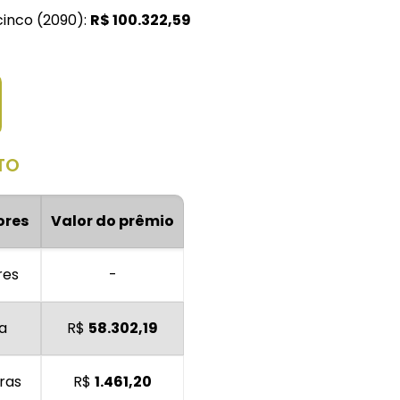
cinco (2090):
R$
100.322,59
TO
ores
Valor do prêmio
res
-
a
R$
58.302,19
ras
R$
1.461,20