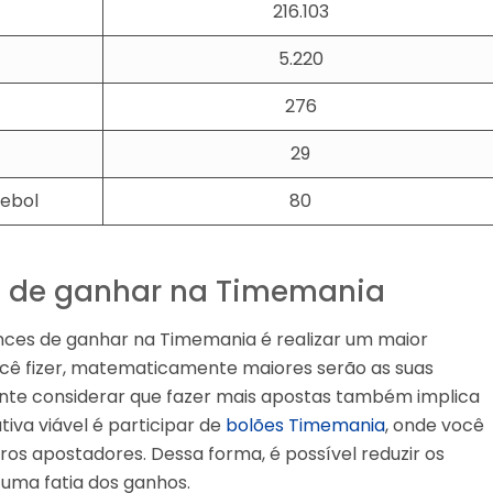
216.103
5.220
276
29
tebol
80
 de ganhar na Timemania
nces de ganhar na Timemania é realizar um maior
você fizer, matematicamente maiores serão as suas
tante considerar que fazer mais apostas também implica
iva viável é participar de
bolões Timemania
, onde você
os apostadores. Dessa forma, é possível reduzir os
r uma fatia dos ganhos.