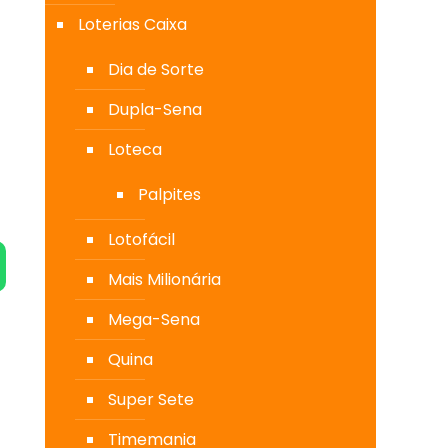
Loterias Caixa
Dia de Sorte
Dupla-Sena
Loteca
Palpites
Lotofácil
Mais Milionária
Mega-Sena
Quina
Super Sete
Timemania