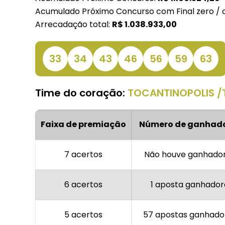
Acumulado Próximo Concurso com Final zero / 
Arrecadação total:
R$
1.038.933,00
33
34
43
46
56
59
63
Time do coração:
TOCANTINOPOLIS /
Faixa de premiação
Número de ganhad
7 acertos
Não houve ganhado
6 acertos
1 aposta ganhador
5 acertos
57 apostas ganhado