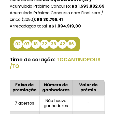
Acumulado Próximo Concurso:
R$
1.593.882,69
Acumulado Próximo Concurso com Final zero /
cinco (2090):
R$
30.755,41
Arrecadação total:
R$
1.094.919,00
02
07
18
32
38
42
66
Time do coração:
TOCANTINOPOLIS
/TO
Faixa de
Número de
Valor do
premiação
ganhadores
prêmio
Não houve
7 acertos
-
ganhadores