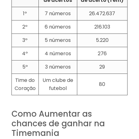
de acertos
de acerto (1 em)
1º
7 números
26.472.637
2º
6 números
216.103
3º
5 números
5.220
4º
4 números
276
5º
3 números
29
Time do
Um clube de
80
Coração
futebol
Como Aumentar as
chances de ganhar na
Timemania