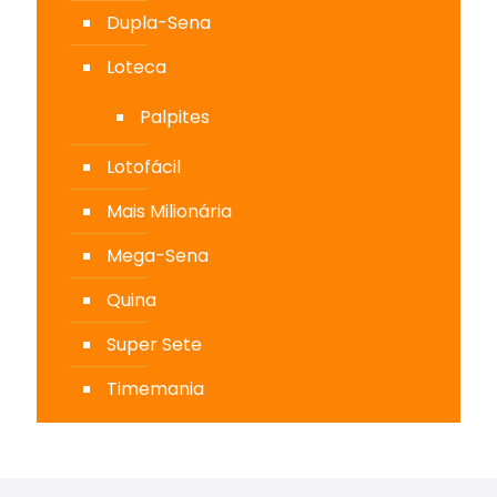
Dupla-Sena
Loteca
Palpites
Lotofácil
Mais Milionária
Mega-Sena
Quina
Super Sete
Timemania