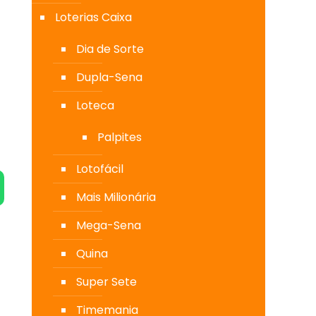
Loterias Caixa
Dia de Sorte
Dupla-Sena
Loteca
Palpites
Lotofácil
Mais Milionária
Mega-Sena
Quina
Super Sete
Timemania