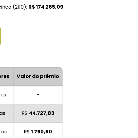
inco (2110):
R$
174.265,09
ores
Valor do prêmio
res
-
as
R$
44.727,83
ras
R$
1.750,60