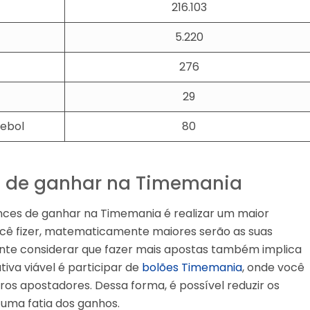
216.103
5.220
276
29
tebol
80
 de ganhar na Timemania
nces de ganhar na Timemania é realizar um maior
você fizer, matematicamente maiores serão as suas
tante considerar que fazer mais apostas também implica
iva viável é participar de
bolões Timemania
, onde você
os apostadores. Dessa forma, é possível reduzir os
r uma fatia dos ganhos.