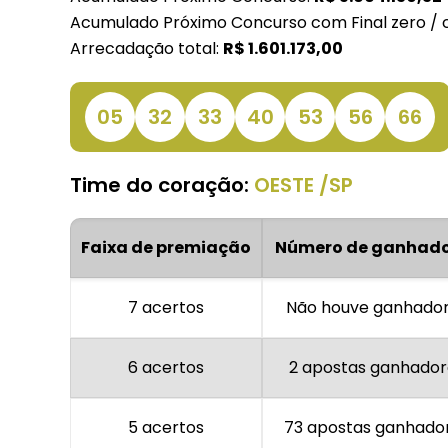
Acumulado Próximo Concurso com Final zero / c
Arrecadação total:
R$
1.601.173,00
05
32
33
40
53
56
66
Time do coração:
OESTE /SP
Faixa de premiação
Número de ganhad
7 acertos
Não houve ganhado
6 acertos
2 apostas ganhador
5 acertos
73 apostas ganhado