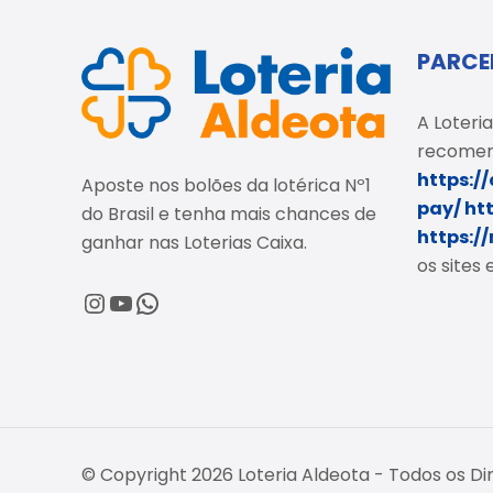
PARCE
A Loteria
recomen
https:/
Aposte nos bolões da lotérica Nº1
pay/
ht
do Brasil e tenha mais chances de
https:/
ganhar nas Loterias Caixa.
os sites
@loteriaaldeota
@loteriaaldeota
Central de Atendimento
© Copyright 2026 Loteria Aldeota - Todos os Di