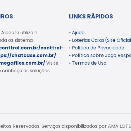
IROS
LINKS RÁPIDOS
 Aldeota utiliza e
•
Ajuda
da os sistema:
•
Loterias Caixa (Site Oficia
/conttrol.com.br/conttrol-
•
Política de Privacidade
tps://chatcase.com.br/
•
Política sobre Jogo Resp
/megafllex.com.br/
Visite
•
Termos de Uso
 e conheça as soluções.
reitos Reservados. Serviços disponibilizados por AMA LOT