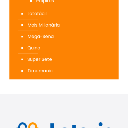
Palpites
Lotofácil
Mais Milionária
Mega-Sena
Quina
Super Sete
Timemania